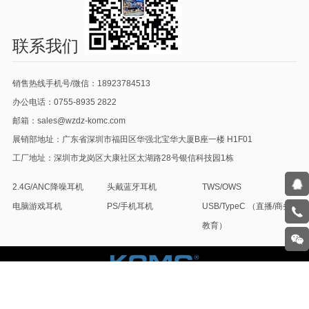
联系我们
销售热线手机号/微信：18923784513
办公电话：0755-8935 2822
邮箱：sales@wzdz-komc.com
展销部地址：广东省深圳市福田区华强北宝华大厦B座一楼 H1F01
工厂地址：深圳市龙岗区大康社区太湖路28号银信科技园1栋
2.4G/ANC降噪耳机
头戴蓝牙耳机
TWS/OWS
电脑游戏耳机
PS/手机耳机
USB/TypeC （直播/商务/
在线
教育）
客服
办公
电
扫码
话：
版权所有© 深圳市五洲科麦电子有限公司
ICP备:粤ICP备13072764
关注
号
0755